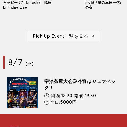
ャッピー 77 !!』lucky
晩秋
night『味の三位一体』
birthday Live
の夜
Pick Up Event一覧を見る
8/7
(金)
宇治茶屋大会🌛今宵はジェフベッ
ク！
18:30
19:30
開場:
開演:
5000
円
当日: