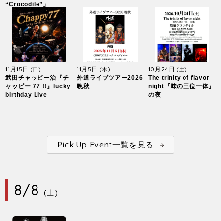
“Crocodile”」
11月15日
11月5日
10月24日
(日)
(木)
(土)
武田チャッピー治『チ
外道ライブツアー2026
The trinity of flavor
ャッピー 77 !!』lucky
晩秋
night『味の三位一体』
birthday Live
の夜
Pick Up Event一覧を見る
8/8
(土)