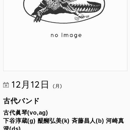
12月12日
(月)
古代バンド
古代眞琴(vo,ag)
下谷淳蔵(g) 醍醐弘美(k) 斉藤昌人(b) 河崎真
澄(ds)