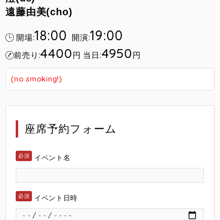
遠藤由美(cho)
18:00
19:00
開場:
開演:
4400
4950
前売り:
円
当日:
円
(no smoking!)
座席予約フォーム
イベント名
イベント日時