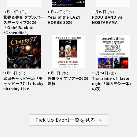
11月29日
11月22日
11月19日
(日)
(日)
(木)
紫香＆香介 ダブルバー
Year of the LAZY
FOOU BAND vs;
スデーライブ2026
HORSE 2026
NOSTARAMA
「Goin’ Back to
“Crocodile”」
11月15日
11月5日
10月24日
(日)
(木)
(土)
武田チャッピー治『チ
外道ライブツアー2026
The trinity of flavor
ャッピー 77 !!』lucky
晩秋
night『味の三位一体』
birthday Live
の夜
Pick Up Event一覧を見る