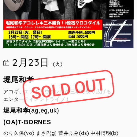
2月23日
(火)
堀尾和孝
アコギ、エレキ、ウクレレの三本で繰り広げる、
エンターテイメントライブ！
堀尾和孝
(ag,eg,uk)
(OA)T-BORNES
のり久保(vo) まさP(g) 菅井ふみ(ds) 中村博明(b)