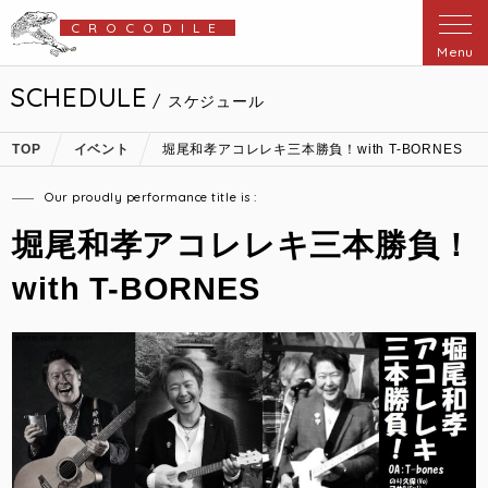
CROCODILE
Menu
SCHEDULE
/ スケジュール
TOP
イベント
堀尾和孝アコレレキ三本勝負！with T-BORNES
Our proudly performance title is :
堀尾和孝アコレレキ三本勝負！
with T-BORNES