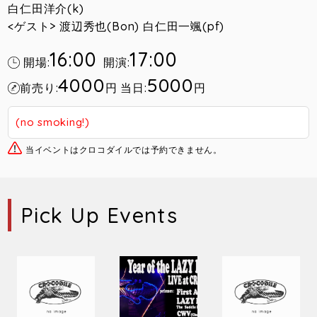
白仁田洋介(k)
<ゲスト> 渡辺秀也(Bon) 白仁田一颯(pf)
16:00
17:00
開場:
開演:
4000
5000
前売り:
円
当日:
円
(no smoking!)
当イベントはクロコダイルでは予約できません。
Pick Up Events