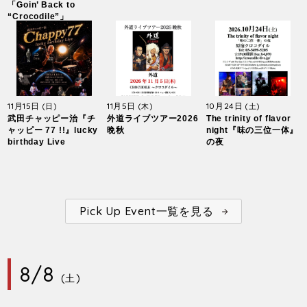
「Goin’ Back to
“Crocodile”」
11月15日
11月5日
10月24日
(日)
(木)
(土)
武田チャッピー治『チ
外道ライブツアー2026
The trinity of flavor
ャッピー 77 !!』lucky
晩秋
night『味の三位一体』
birthday Live
の夜
Pick Up Event一覧を見る
8/8
(土)