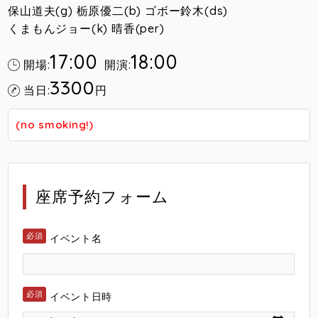
保山道夫(g) 栃原優二(b) ゴボー鈴木(ds)
くまもんジョー(k) 晴香(per)
17:00
18:00
開場:
開演:
3300
当日:
円
(no smoking!)
座席予約フォーム
イベント名
イベント日時