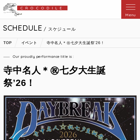
CROCODILE
Menu
SCHEDULE
/ スケジュール
TOP
イベント
寺中名人＊㊗️七夕大生誕祭’26！
Our proudly performance title is :
寺中名人＊㊗️七夕大生誕
祭’26！