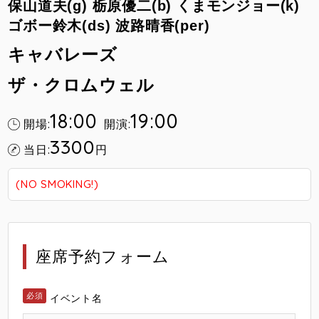
保山道夫(g) 栃原優二(b) くまモンジョー(k)
ゴボー鈴木(ds) 波路晴香(per)
キャバレーズ
ザ・クロムウェル
18:00
19:00
開場:
開演:
3300
当日:
円
(NO SMOKING!)
座席予約フォーム
イベント名