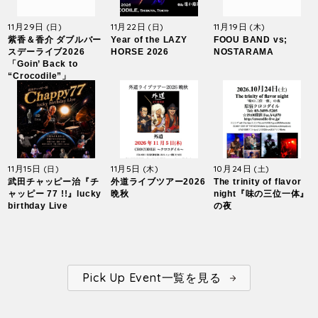
11月29日
11月22日
11月19日
(日)
(日)
(木)
紫香＆香介 ダブルバー
Year of the LAZY
FOOU BAND vs;
スデーライブ2026
HORSE 2026
NOSTARAMA
「Goin’ Back to
“Crocodile”」
11月15日
11月5日
10月24日
(日)
(木)
(土)
武田チャッピー治『チ
外道ライブツアー2026
The trinity of flavor
ャッピー 77 !!』lucky
晩秋
night『味の三位一体』
birthday Live
の夜
Pick Up Event一覧を見る