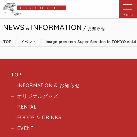
CROCODILE
Menu
NEWS
INFORMATION
&
/ お知らせ
TOP
イベント
image presents Super Session in TOKYO vol.4
TOP
INFORMATION & お知らせ
オリジナルグッズ
RENTAL
FOODS & DRINKS
EVENT