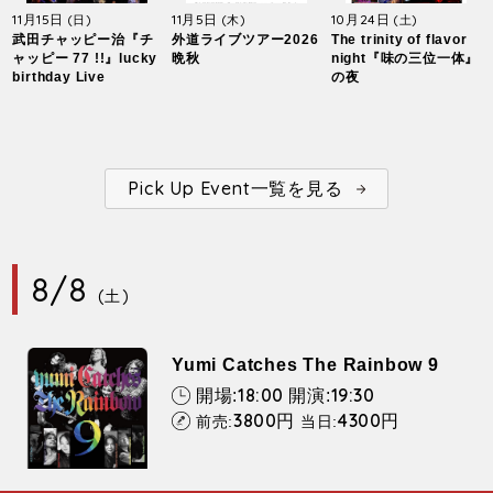
11月15日
11月5日
10月24日
(日)
(木)
(土)
武田チャッピー治『チ
外道ライブツアー2026
The trinity of flavor
ャッピー 77 !!』lucky
晩秋
night『味の三位一体』
birthday Live
の夜
Pick Up Event一覧を見る
8/8
(土)
Yumi Catches The Rainbow 9
18:00
19:30
開場:
開演:
3800
4300
円
円
前売:
当日: