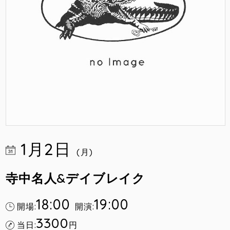
1月2日
(月)
寺中名人&デイブレイク
18:00
19:00
開場:
開演:
3300
当日:
円