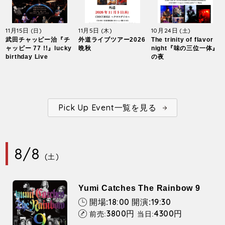
11月15日
11月5日
10月24日
(日)
(木)
(土)
武田チャッピー治『チ
外道ライブツアー2026
The trinity of flavor
ャッピー 77 !!』lucky
晩秋
night『味の三位一体』
birthday Live
の夜
Pick Up Event一覧を見る
8/8
(土)
Yumi Catches The Rainbow 9
18:00
19:30
開場:
開演:
3800
4300
円
円
前売:
当日: