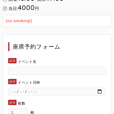
4000
当日:
円
(no smoking!)
座席予約フォーム
イベント名
イベント日時
枚数
枚