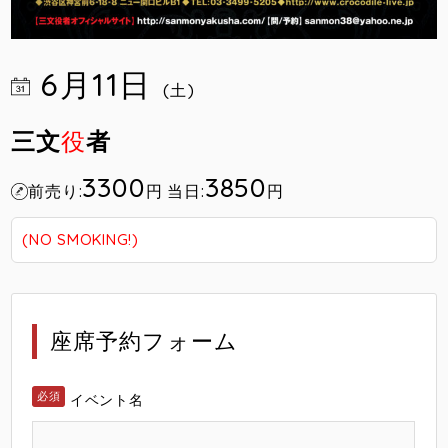
6月11日
(土)
三文
役
者
3300
3850
前売り:
円
当日:
円
(NO SMOKING!)
座席予約フォーム
イベント名