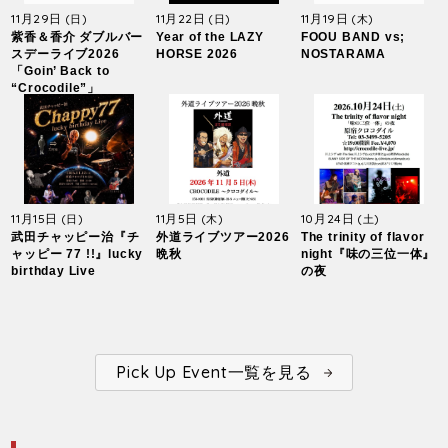
11月29日
11月22日
11月19日
(日)
(日)
(木)
紫香＆香介 ダブルバー
Year of the LAZY
FOOU BAND vs;
スデーライブ2026
HORSE 2026
NOSTARAMA
「Goin’ Back to
“Crocodile”」
11月15日
11月5日
10月24日
(日)
(木)
(土)
武田チャッピー治『チ
外道ライブツアー2026
The trinity of flavor
ャッピー 77 !!』lucky
晩秋
night『味の三位一体』
birthday Live
の夜
Pick Up Event一覧を見る