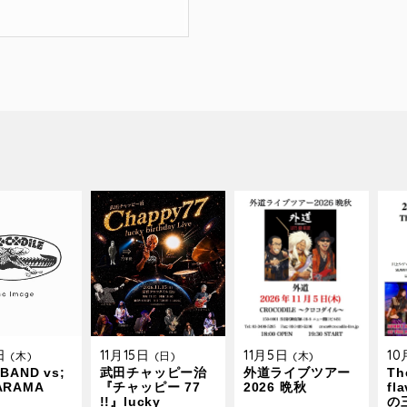
9日
11月15日
11月5日
1
(木)
(日)
(木)
BAND vs;
武田チャッピー治
外道ライブツアー
The
ARAMA
『チャッピー 77
2026 晩秋
fl
!!』lucky
の