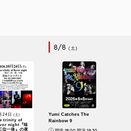
8/8
(土)
0月24日
Yumi Catches The
(土)
 trinity of
Rainbow 9
avor night『味
三位一体』の夜
18:00
19:30
開場:
開演: