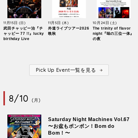
11月15日
11月5日
10月24日
(日)
(木)
(土)
武田チャッピー治『チ
外道ライブツアー2026
The trinity of flavor
ャッピー 77 !!』lucky
晩秋
night『味の三位一体』
birthday Live
の夜
Pick Up Event一覧を見る
8/10
(月)
Saturday Night Machines Vol.67
〜お盆もボンボン！Bom do
Bom！〜