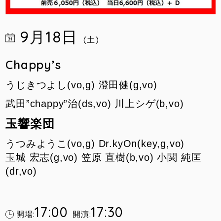
9月18日
(土)
Chappy’s
うじきつよし(vo,g) 澄田健(g,vo)
武田”chappy”治(ds,vo) 川上シゲ(b,vo)
玉響楽団
うつみようこ(vo,g) Dr.kyOn(key,g,vo)
玉城 宏志(g,vo) 笠原 直樹(b,vo) 小関 純匡
(dr,vo)
17:00
17:30
開場:
開演: