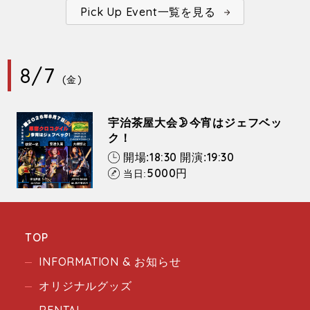
Pick Up Event一覧を見る
8/7
(金)
宇治茶屋大会🌛今宵はジェフベッ
ク！
18:30
19:30
開場:
開演:
5000
円
当日:
TOP
INFORMATION & お知らせ
オリジナルグッズ
RENTAL