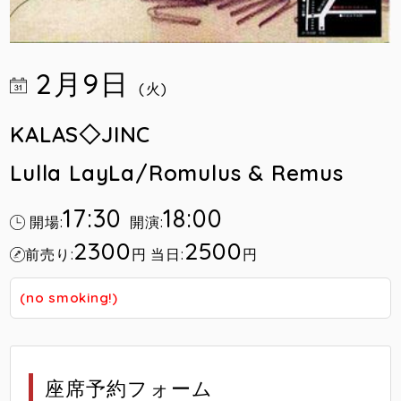
2月9日
(火)
KALAS◇JINC
Lulla LayLa/
Romulus & Remus
17:30
18:00
開場:
開演:
2300
2500
前売り:
円
当日:
円
(no smoking!)
座席予約フォーム