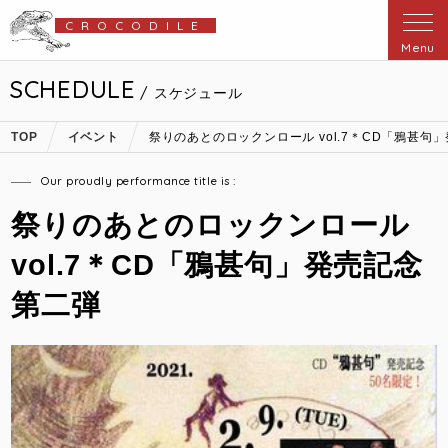
CROCODILE
Menu
SCHEDULE
/ スケジュール
TOP
イベント
祭りのあとのロックンロール vol.7＊CD「鴉甚句
Our proudly performance title is :
祭りのあとのロックンロール
vol.7＊CD「鴉甚句」発売記念
第二弾