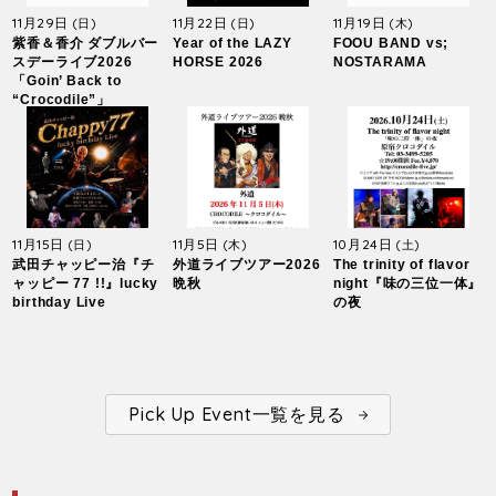
11月29日
11月22日
11月19日
(日)
(日)
(木)
紫香＆香介 ダブルバー
Year of the LAZY
FOOU BAND vs;
スデーライブ2026
HORSE 2026
NOSTARAMA
「Goin’ Back to
“Crocodile”」
11月15日
11月5日
10月24日
(日)
(木)
(土)
武田チャッピー治『チ
外道ライブツアー2026
The trinity of flavor
ャッピー 77 !!』lucky
晩秋
night『味の三位一体』
birthday Live
の夜
Pick Up Event一覧を見る