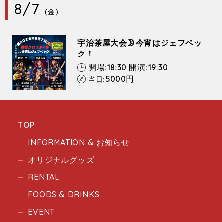
8/7
(金)
宇治茶屋大会🌛今宵はジェフベッ
ク！
18:30
19:30
開場:
開演:
5000
円
当日:
TOP
INFORMATION & お知らせ
オリジナルグッズ
RENTAL
FOODS & DRINKS
EVENT