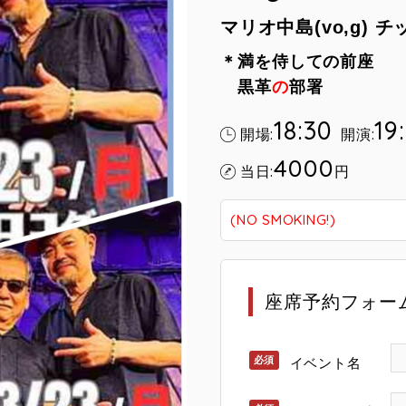
マリオ中島(vo,g) チ
＊満を侍しての前座
黒革
の
部署
18:30
19
開場:
開演:
4000
当日:
円
(NO SMOKING!)
座席予約フォー
イベント名