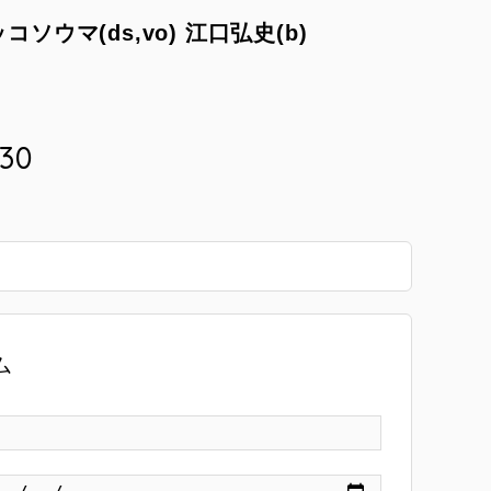
ッコソウマ(ds,vo) 江口弘史(b)
:30
ム