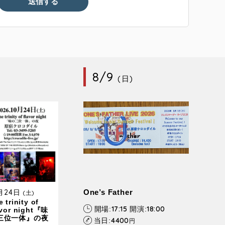
8/9
(日)
0月24日
One’s Father
(土)
 trinity of
17:15
18:00
開場:
開演:
avor night『味
三位一体』の夜
4400
当日:
円