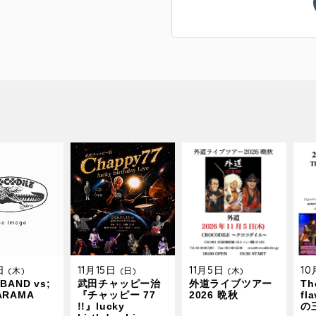
9日
11月15日
11月5日
1
(木)
(日)
(木)
BAND vs;
武田チャッピー治
外道ライブツアー
The
ARAMA
『チャッピー 77
2026 晩秋
fl
!!』lucky
の