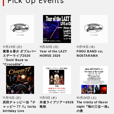
Pick Up Events
11月29日
11月22日
11月19日
(日)
(日)
(木)
紫香＆香介 ダブルバー
Year of the LAZY
FOOU BAND vs;
スデーライブ2026
HORSE 2026
NOSTARAMA
「Goin’ Back to
“Crocodile”」
11月15日
11月5日
10月24日
(日)
(木)
(土)
武田チャッピー治『チ
外道ライブツアー2026
The trinity of flavor
ャッピー 77 !!』lucky
晩秋
night『味の三位一体』
birthday Live
の夜