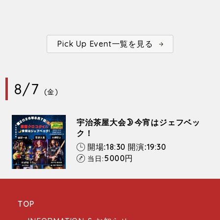
Pick Up Event一覧を見る
8/7
(金)
宇治茶屋大会🌛今宵はジェフベッ
ク！
18:30
19:30
開場:
開演:
5000
円
当日:
TOP