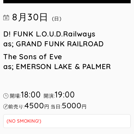
8月30日
(日)
D! FUNK L.O.U.D.Railways
as; GRAND FUNK RAILROAD
The Sons of Eve
as; EMERSON LAKE & PALMER
18:00
19:00
開場:
開演:
4500
5000
前売り:
円
当日:
円
(NO SMOKING!)