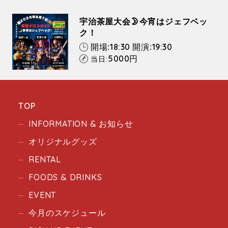
宇治茶屋大会🌛今宵はジェフベッ
ク！
18:30
19:30
開場:
開演:
5000
円
当日:
TOP
INFORMATION & お知らせ
オリジナルグッズ
RENTAL
FOODS & DRINKS
EVENT
今月のスケジュール