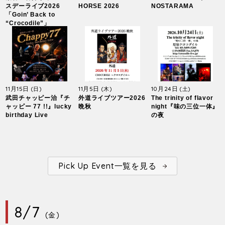
スデーライブ2026
HORSE 2026
NOSTARAMA
「Goin’ Back to
“Crocodile”」
11月15日
11月5日
10月24日
(日)
(木)
(土)
武田チャッピー治『チ
外道ライブツアー2026
The trinity of flavor
ャッピー 77 !!』lucky
晩秋
night『味の三位一体』
birthday Live
の夜
Pick Up Event一覧を見る
8/7
(金)