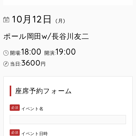
10月12日
(月)
ポール岡田w/長谷川友二
18:00
19:00
開場:
開演:
3600
当日:
円
座席予約フォーム
イベント名
イベント日時