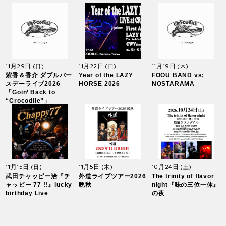
11月29日
11月22日
11月19日
(日)
(日)
(木)
紫香＆香介 ダブルバー
Year of the LAZY
FOOU BAND vs;
スデーライブ2026
HORSE 2026
NOSTARAMA
「Goin’ Back to
“Crocodile”」
11月15日
11月5日
10月24日
(日)
(木)
(土)
武田チャッピー治『チ
外道ライブツアー2026
The trinity of flavor
ャッピー 77 !!』lucky
晩秋
night『味の三位一体』
birthday Live
の夜