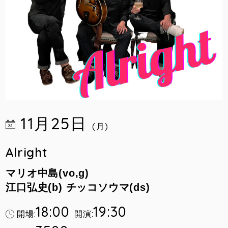
11月25日
(月)
Alright
マリオ中島(vo,g)
江口弘史(b) チッコソウマ(ds)
18:00
19:30
開場:
開演: