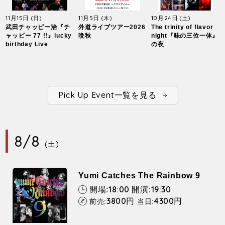
11月15日
11月5日
10月24日
(日)
(木)
(土)
武田チャッピー治『チ
外道ライブツアー2026
The trinity of flavor
ャッピー 77 !!』lucky
晩秋
night『味の三位一体』
birthday Live
の夜
Pick Up Event一覧を見る
8/8
(土)
Yumi Catches The Rainbow 9
18:00
19:30
開場:
開演:
3800
4300
円
円
前売:
当日: