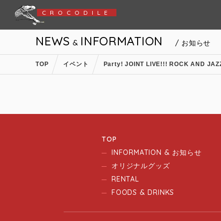
CROCODILE
NEWS
INFORMATION
&
/ お知らせ
TOP
イベント
Party! JOINT LIVE!!! ROCK AND JAZ
TOP
INFORMATION & お知らせ
オリジナルグッズ
RENTAL
FOODS & DRINKS