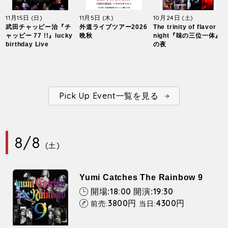
11月15日
11月5日
10月24日
(日)
(木)
(土)
武田チャッピー治『チ
外道ライブツアー2026
The trinity of flavor
ャッピー 77 !!』lucky
晩秋
night『味の三位一体』
birthday Live
の夜
Pick Up Event一覧を見る
8/8
(土)
Yumi Catches The Rainbow 9
18:00
19:30
開場:
開演:
3800
4300
円
円
前売:
当日: