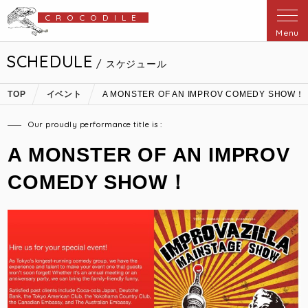
CROCODILE
Menu
SCHEDULE
/ スケジュール
TOP
イベント
A MONSTER OF AN IMPROV COMEDY SHOW！
Our proudly performance title is :
A MONSTER OF AN IMPROV
COMEDY SHOW！