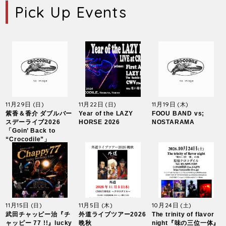
Pick Up Events
11月29日
11月22日
11月19日
(日)
(日)
(木)
紫香＆香介 ダブルバー
Year of the LAZY
FOOU BAND vs;
スデーライブ2026
HORSE 2026
NOSTARAMA
「Goin’ Back to
“Crocodile”」
11月15日
11月5日
10月24日
(日)
(木)
(土)
武田チャッピー治『チ
外道ライブツアー2026
The trinity of flavor
ャッピー 77 !!』lucky
晩秋
night『味の三位一体』