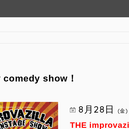
！
ov comedy show！
8月28日
(金)
THE improvazi