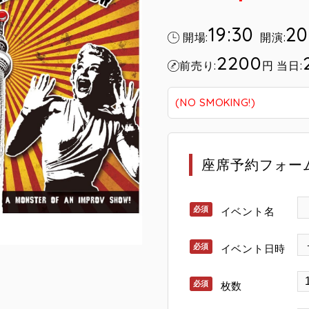
19:30
20
開場:
開演:
2200
前売り:
円
当日:
(NO SMOKING!)
座席予約フォー
イベント名
イベント日時
枚数