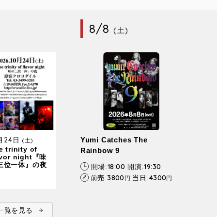
8/8
(土)
0月24日
Yumi Catches The
(土)
 trinity of
Rainbow 9
avor night『味
三位一体』の夜
18:00
19:30
開場:
開演:
3800
4300
前売:
当日:
円
円
ent一覧を見る