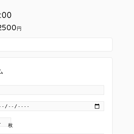
:00
2500
円
ム
枚