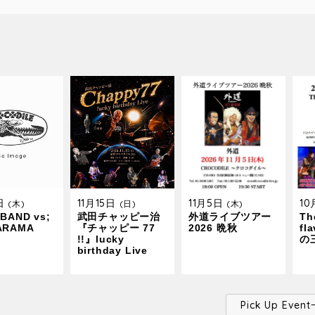
9日
11月15日
11月5日
1
(木)
(日)
(木)
BAND vs;
武田チャッピー治
外道ライブツアー
The
ARAMA
『チャッピー 77
2026 晩秋
fl
!!』lucky
の
birthday Live
Pick Up Ev