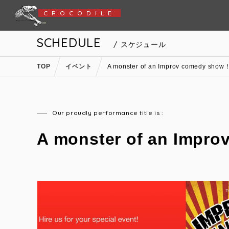
CROCODILE
SCHEDULE
/ スケジュール
TOP
イベント
A monster of an Improv comedy show
Our proudly performance title is :
A monster of an Impr