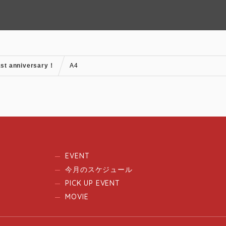
st anniversary！
A4
EVENT
今月のスケジュール
PICK UP EVENT
MOVIE