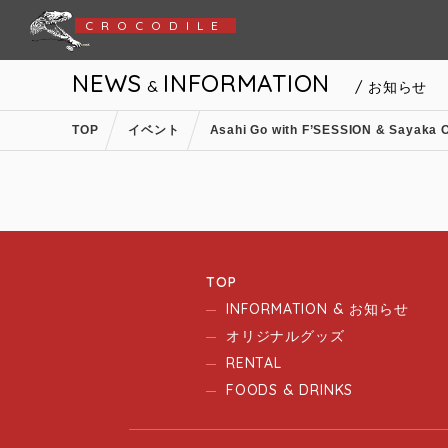
CROCODILE
NEWS
INFORMATION
&
/ お知らせ
TOP
イベント
Asahi Go with F’SESSION & Sayaka 
TOP
INFORMATION & お知らせ
オリジナルグッズ
RENTAL
FOODS & DRINKS