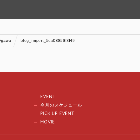
Ogawa
blog_import_5ca08856f3f49
EVENT
今月のスケジュール
PICK UP EVENT
MOVIE