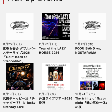
11月29日
11月22日
11月19日
(日)
(日)
(木)
紫香＆香介 ダブルバー
Year of the LAZY
FOOU BAND vs;
スデーライブ2026
HORSE 2026
NOSTARAMA
「Goin’ Back to
“Crocodile”」
11月15日
11月5日
10月24日
(日)
(木)
(土)
武田チャッピー治『チ
外道ライブツアー2026
The trinity of flavor
ャッピー 77 !!』lucky
晩秋
night『味の三位一体』
birthday Live
の夜