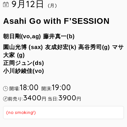
9月12日
(月)
Asahi Go with F’SESSION
朝日剛(vo,ag)
藤井真一(b)
園山光博 (sax) 友成好宏(k) 高谷秀司(g)
マサ
大家 (g)
正岡ジュン(ds)
小川紗綾佳(vo)
18:00
19:00
開場:
開演:
3400
3900
前売り:
円
当日:
円
(no smoking!)