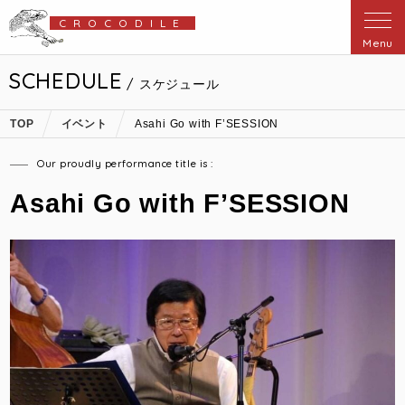
CROCODILE
Menu
SCHEDULE
/ スケジュール
TOP
イベント
Asahi Go with F’SESSION
Our proudly performance title is :
Asahi Go with F’SESSION