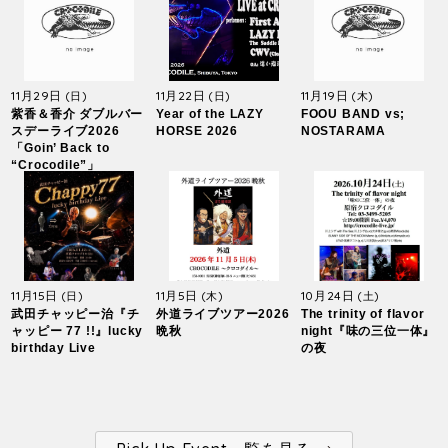
11月29日
11月22日
11月19日
(日)
(日)
(木)
紫香＆香介 ダブルバー
Year of the LAZY
FOOU BAND vs;
スデーライブ2026
HORSE 2026
NOSTARAMA
「Goin’ Back to
“Crocodile”」
11月15日
11月5日
10月24日
(日)
(木)
(土)
武田チャッピー治『チ
外道ライブツアー2026
The trinity of flavor
ャッピー 77 !!』lucky
晩秋
night『味の三位一体』
birthday Live
の夜