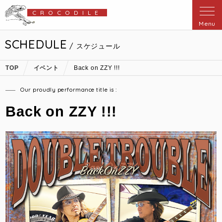
CROCODILE
Menu
SCHEDULE
/ スケジュール
TOP
イベント
Back on ZZY !!!
Our proudly performance title is :
Back on ZZY !!!