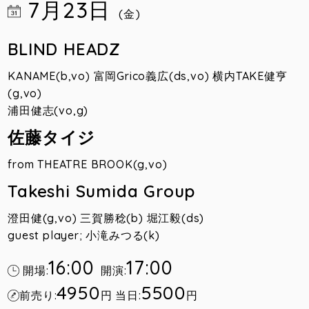
7月23日
(金)
BLIND HEADZ
KANAME(b,vo) 富岡Grico義広(ds,vo) 横内TAKE健亨
(g,vo)
浦田健志(vo,g)
佐藤タイジ
from THEATRE BROOK(g,vo)
Takeshi Sumida Group
澄田健(g,vo) 三賀勝稔(b) 堀江毅(ds)
guest player; 小滝みつる(k)
16:00
17:00
開場:
開演:
4950
5500
前売り:
円
当日:
円