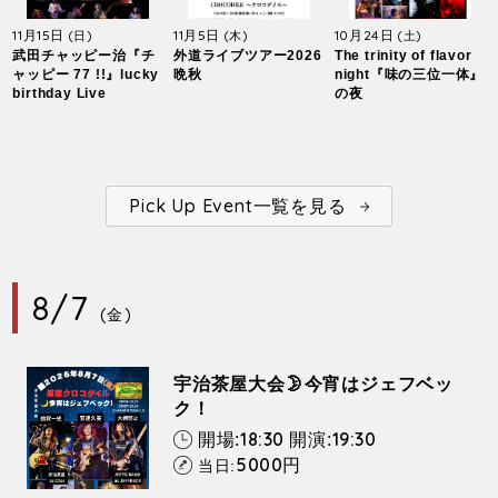
11月15日
11月5日
10月24日
(日)
(木)
(土)
武田チャッピー治『チ
外道ライブツアー2026
The trinity of flavor
ャッピー 77 !!』lucky
晩秋
night『味の三位一体』
birthday Live
の夜
Pick Up Event一覧を見る
8/7
(金)
宇治茶屋大会🌛今宵はジェフベッ
ク！
18:30
19:30
開場:
開演:
5000
円
当日: