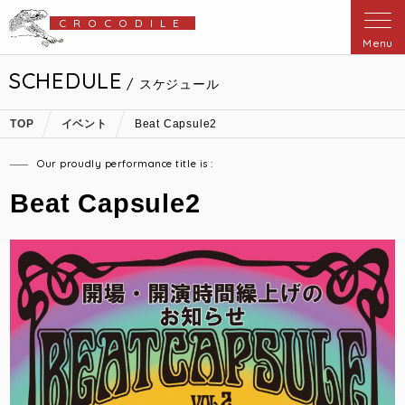
CROCODILE
Menu
SCHEDULE
/ スケジュール
TOP
イベント
Beat Capsule2
Our proudly performance title is :
Beat Capsule2