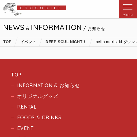
CROCODILE
Menu
NEWS
INFORMATION
&
/ お知らせ
TOP
イベント
DEEP SOUL NIGHT！
bella morisaki:ダウ
TOP
INFORMATION & お知らせ
オリジナルグッズ
RENTAL
FOODS & DRINKS
EVENT