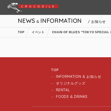
CROCODILE
NEWS
INFORMATION
&
/ お知らせ
TOP
イベント
CHAIN OF BLUES “TOKYO SPECIAL 
TOP
INFORMATION & お知らせ
オリジナルグッズ
RENTAL
FOODS & DRINKS