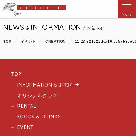
CROCODILE
Menu
NEWS
INFORMATION
&
/ お知らせ
TOP
イベント
CREATION
11:23:821222dca16fee57b36e
TOP
INFORMATION & お知らせ
オリジナルグッズ
RENTAL
FOODS & DRINKS
EVENT