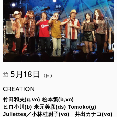
5月18日
(日)
CREATION
竹田和夫(g,vo) 松本繁(b,vo)
ヒロ小川(b) 米元美彦(ds) Tomoko(g)
Juliettes／小林桂尉子(vo) 井出カナコ(vo)