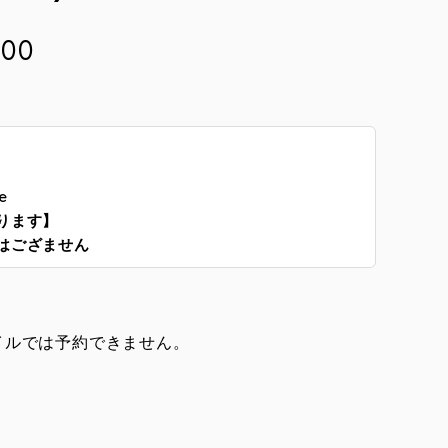
:00
e
ります】
はござません
イルでは予約できません。