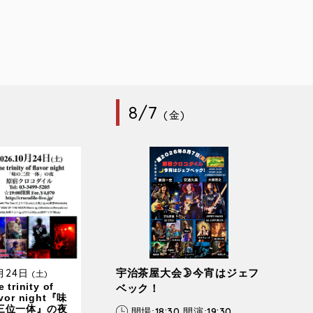
8/7
(金)
0月24日
宇治茶屋大会🌛今宵はジェフ
(土)
 trinity of
ベック！
avor night『味
三位一体』の夜
18:30
19:30
開場:
開演: