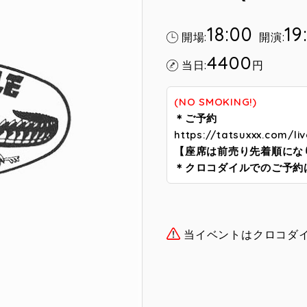
18:00
19
開場:
開演:
4400
当日:
円
(NO SMOKING!)
＊ご予約
https://tatsuxxx.com/liv
【座席は前売り先着順にな
＊クロコダイルでのご予約
当イベントはクロコダ