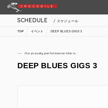
CROCODILE
SCHEDULE
/ スケジュール
TOP
イベント
DEEP BLUES GIGS 3
Our proudly performance title is :
DEEP BLUES GIGS 3