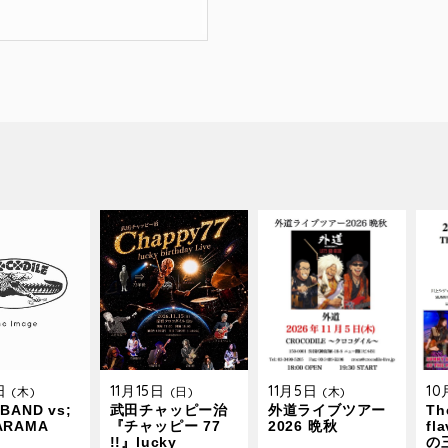
9日
11月15日
11月5日
1
(木)
(日)
(木)
BAND vs;
武田チャッピー治
外道ライブツアー
The
ARAMA
『チャッピー 77
2026 晩秋
fl
!!』lucky
の