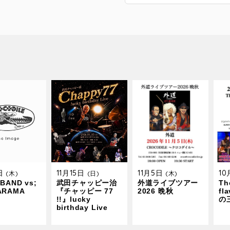
9日
11月15日
11月5日
1
(木)
(日)
(木)
BAND vs;
武田チャッピー治
外道ライブツアー
The
ARAMA
『チャッピー 77
2026 晩秋
fl
!!』lucky
の
birthday Live