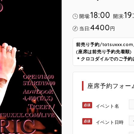
18:00
19
開場:
開演:
4400
当日:
円
前売り予約/tatsuxxx.com/
(座席は前売り予約先着順)
＊クロコダイルでのご予約
座席予約フォー
イベント名
イベント日時