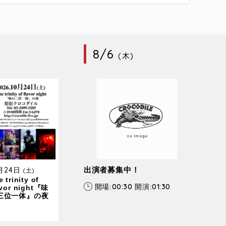
8/6
(木)
0月24日
出演者募集中！
(土)
 trinity of
00:30
01:30
開場:
開演:
avor night『味
三位一体』の夜