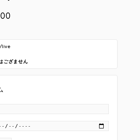
:00
live
はござません
ム