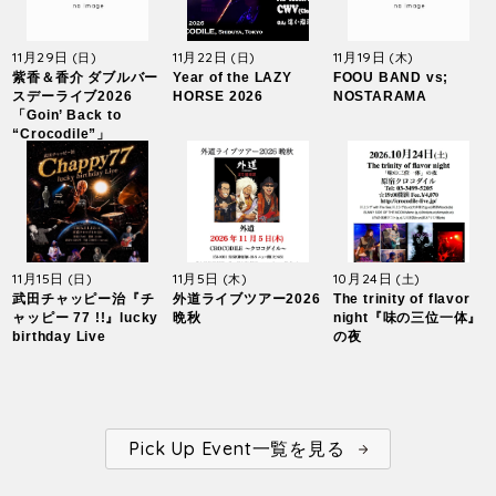
11月29日
11月22日
11月19日
(日)
(日)
(木)
紫香＆香介 ダブルバー
Year of the LAZY
FOOU BAND vs;
スデーライブ2026
HORSE 2026
NOSTARAMA
「Goin’ Back to
“Crocodile”」
11月15日
11月5日
10月24日
(日)
(木)
(土)
武田チャッピー治『チ
外道ライブツアー2026
The trinity of flavor
ャッピー 77 !!』lucky
晩秋
night『味の三位一体』
birthday Live
の夜
Pick Up Event一覧を見る