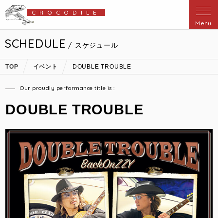
CROCODILE
Menu
SCHEDULE
/ スケジュール
TOP
イベント
DOUBLE TROUBLE
Our proudly performance title is :
DOUBLE TROUBLE