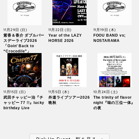
11月29日
11月22日
11月19日
(日)
(日)
(木)
紫香＆香介 ダブルバー
Year of the LAZY
FOOU BAND vs;
スデーライブ2026
HORSE 2026
NOSTARAMA
「Goin’ Back to
“Crocodile”」
11月15日
11月5日
10月24日
(日)
(木)
(土)
武田チャッピー治『チ
外道ライブツアー2026
The trinity of flavor
ャッピー 77 !!』lucky
晩秋
night『味の三位一体』
birthday Live
の夜