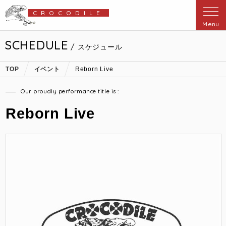
CROCODILE
Menu
SCHEDULE
/ スケジュール
TOP
イベント
Reborn Live
Our proudly performance title is :
Reborn Live