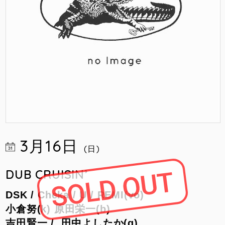
3月16日
(日)
DUB CRUISIN’
DSK /
Cheka /
U /
REMI(vo)
小倉努(k)
原田栄一(b)
吉田賢一 /
田中よしたか(g)