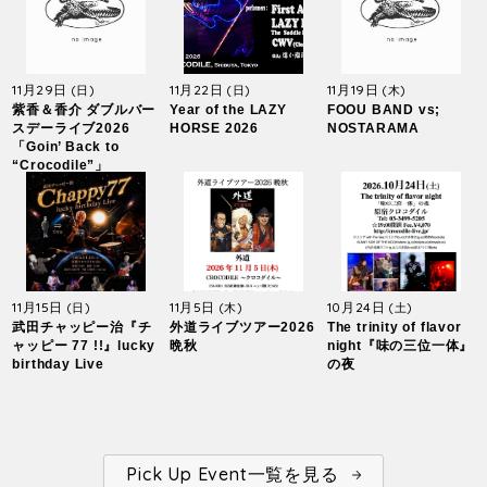
11月29日
11月22日
11月19日
(日)
(日)
(木)
紫香＆香介 ダブルバー
Year of the LAZY
FOOU BAND vs;
スデーライブ2026
HORSE 2026
NOSTARAMA
「Goin’ Back to
“Crocodile”」
11月15日
11月5日
10月24日
(日)
(木)
(土)
武田チャッピー治『チ
外道ライブツアー2026
The trinity of flavor
ャッピー 77 !!』lucky
晩秋
night『味の三位一体』
birthday Live
の夜
Pick Up Event一覧を見る