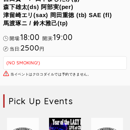
森下雄太(ds) 阿部実
(per)
津留崎エリ(sax)
岡田重徳 (tb)
SAE (fl)
馬渡琢ニ /
鈴木雅己(tp)
18:00
19:00
開場:
開演:
2500
当日:
円
(NO SMOKING!)
当イベントはクロコダイルでは予約できません。
Pick Up Events