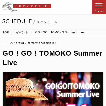
CROCODILE
Menu
SCHEDULE
/ スケジュール
TOP
イベント
GO！GO！TOMOKO Summer Live
Our proudly performance title is :
GO！GO！TOMOKO Summer
Live