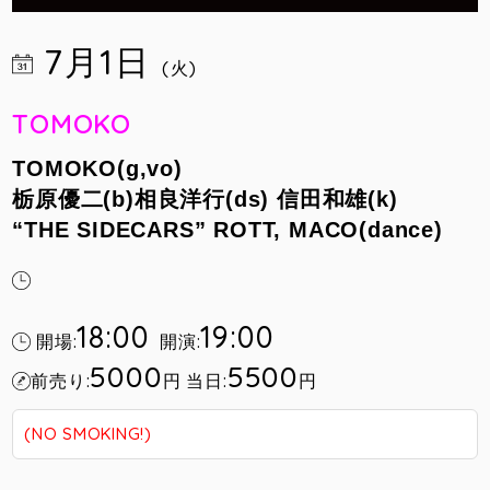
7月1日
(火)
TOMOKO
TOMOKO(g,vo)
栃原優二(b)
相良洋行
(ds) 信田和雄(k)
“THE SIDECARS” ROTT, MACO(dance)
18:00
19:00
開場:
開演:
5000
5500
前売り:
円
当日:
円
(NO SMOKING!)