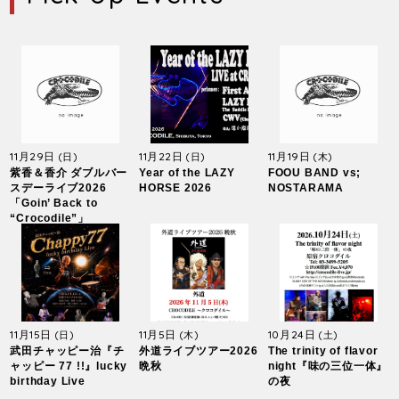
11月29日
11月22日
11月19日
(日)
(日)
(木)
紫香＆香介 ダブルバー
Year of the LAZY
FOOU BAND vs;
スデーライブ2026
HORSE 2026
NOSTARAMA
「Goin’ Back to
“Crocodile”」
11月15日
11月5日
10月24日
(日)
(木)
(土)
武田チャッピー治『チ
外道ライブツアー2026
The trinity of flavor
ャッピー 77 !!』lucky
晩秋
night『味の三位一体』
birthday Live
の夜