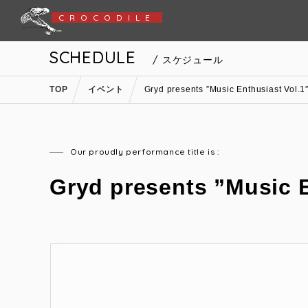
CROCODILE
SCHEDULE
/ スケジュール
TOP
イベント
Gryd presents ”Music Enthusiast Vol.1
Our proudly performance title is :
Gryd presents ”Music E