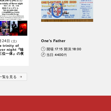
0月24日
One’s Father
(土)
 trinity of
17:15
18:00
開場:
開演:
avor night『味
三位一体』の夜
4400
当日:
円
ent一覧を見る