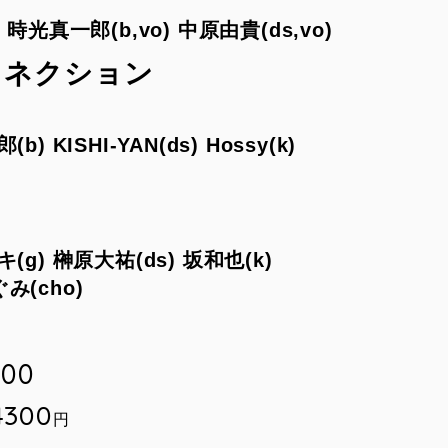
時光真一郎(b,vo) 中原由貴(ds,vo)
コネクション
) KISHI-YAN(ds) Hossy(k)
(g) 榊原大祐(ds) 坂和也(k)
み(cho)
:00
4300
円