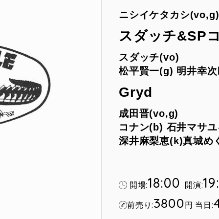
ニシイケタカシ(vo,g) 
スダッチ&SP
スダッチ(vo)
松平賢一(g) 明井幸次郎(b
Gryd
成田晋(vo,g)
コナン(b) 石井マサユキ
深井麻梨恵(k)真城めぐ
18:00
19
開場:
開演:
3800
前売り:
円
当日: