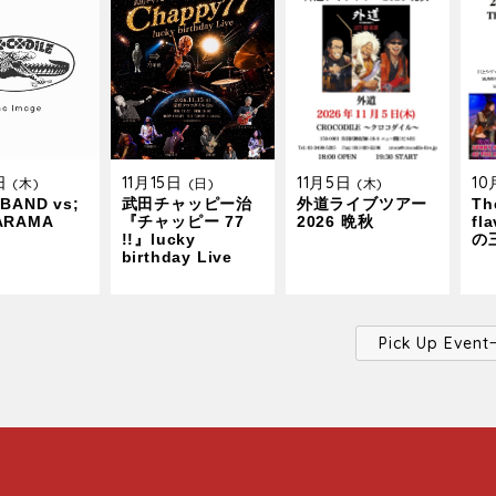
9日
11月15日
11月5日
1
(木)
(日)
(木)
BAND vs;
武田チャッピー治
外道ライブツアー
The
ARAMA
『チャッピー 77
2026 晩秋
fl
!!』lucky
の
birthday Live
Pick Up Ev