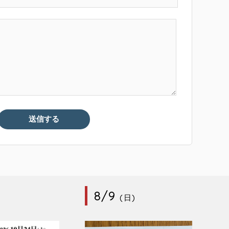
8/9
(日)