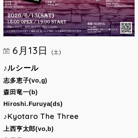
6月13日
(土)
♪
ルシール
志多恵子(vo,g)
森田竜一(b)
Hiroshi.Furuya(ds)
♪Kyotaro The Three
上西亨太郎(vo,b)