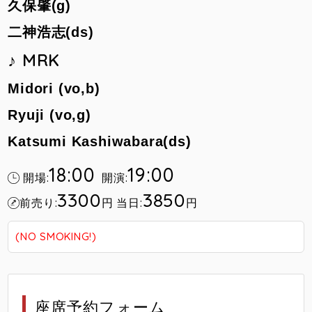
久保肇(g)
二神浩志(ds)
♪ MRK
Midori (vo,b)
Ryuji (vo,g)
Katsumi Kashiwabara(ds)
18:00
19:00
開場:
開演:
3300
3850
前売り:
円
当日:
円
(NO SMOKING!)
座席予約フォーム