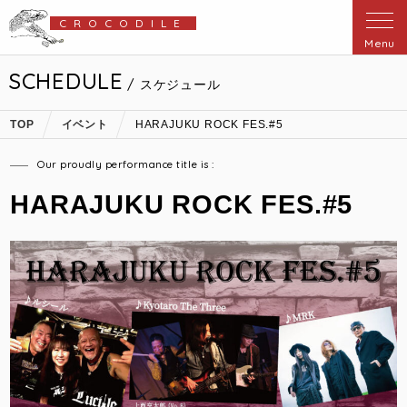
CROCODILE
Menu
SCHEDULE
/ スケジュール
TOP
イベント
HARAJUKU ROCK FES.#5
Our proudly performance title is :
HARAJUKU ROCK FES.#5