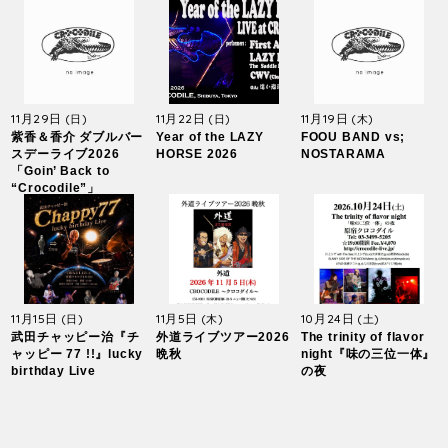
11月29日
11月22日
11月19日
(日)
(日)
(木)
紫香＆香介 ダブルバー
Year of the LAZY
FOOU BAND vs;
スデーライブ2026
HORSE 2026
NOSTARAMA
「Goin’ Back to
“Crocodile”」
11月15日
11月5日
10月24日
(日)
(木)
(土)
武田チャッピー治『チ
外道ライブツアー2026
The trinity of flavor
ャッピー 77 !!』lucky
晩秋
night『味の三位一体』
birthday Live
の夜