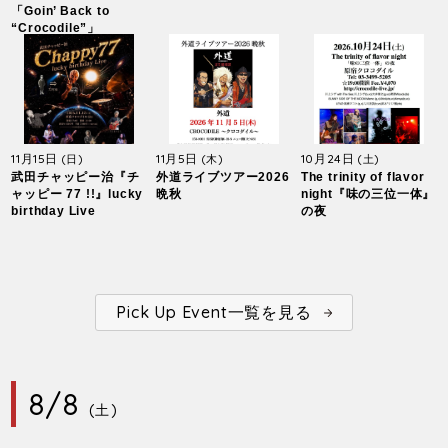
「Goin’ Back to
“Crocodile”」
11月15日
11月5日
10月24日
(日)
(木)
(土)
武田チャッピー治『チ
外道ライブツアー2026
The trinity of flavor
ャッピー 77 !!』lucky
晩秋
night『味の三位一体』
birthday Live
の夜
Pick Up Event一覧を見る
8/8
(土)