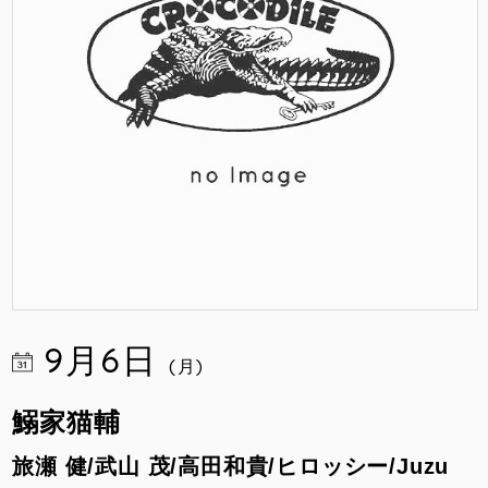
9月6日
(月)
鰯家猫輔
旅瀬 健/武山 茂/高田和貴/ヒロッシー/Juzu