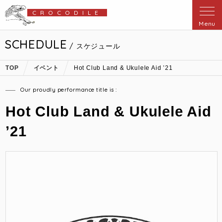
CROCODILE
Menu
SCHEDULE
/ スケジュール
TOP
イベント
Hot Club Land & Ukulele Aid ’21
Our proudly performance title is :
Hot Club Land & Ukulele Aid
’21