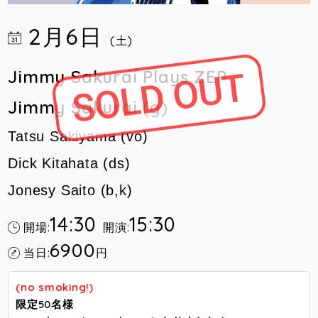
2月6日
(土)
Jimmy Sakurai Plays ZEP
Jimmy Sakurai
(g)
Tatsu Sakiyama (vo)
Dick Kitahata (ds)
Jonesy Saito (b,k)
14:30
15:30
開場:
開演:
6900
当日:
円
(no smoking!)
限定50名様