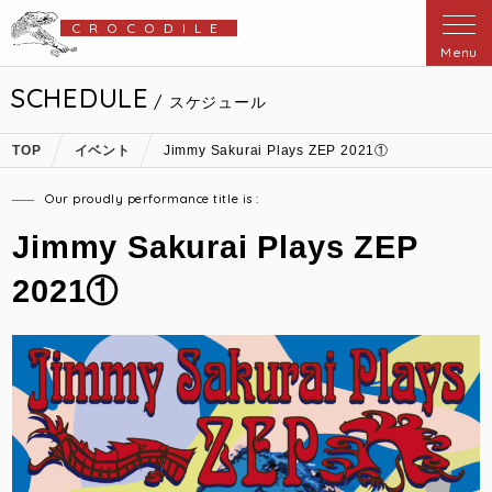
CROCODILE
Menu
SCHEDULE
/ スケジュール
TOP
イベント
Jimmy Sakurai Plays ZEP 2021①
Our proudly performance title is :
Jimmy Sakurai Plays ZEP
2021①