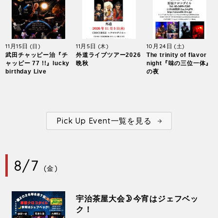
11月15日
11月5日
10月24日
(日)
(木)
(土)
武田チャッピー治『チ
外道ライブツアー2026
The trinity of flavor
ャッピー 77 !!』lucky
晩秋
night『味の三位一体』
birthday Live
の夜
Pick Up Event一覧を見る
8/7
(金)
宇治茶屋大会🌛今宵はジェフベッ
ク！