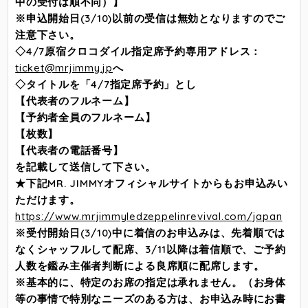
中の受付は順不同）】
※申込開始日(3/10)以前の受信は無効となりますのでご
注意下さい。
◇4/7原宿クロコダイル指定席予約専用アドレス：
ticket@mrjimmy.jp
へ
◇タイトルを「4/7指定席予約」とし
【代表者のフルネーム】
【予約者全員のフルネーム】
【枚数】
【代表者の電話番号】
を記載して送信して下さい。
★下記MR. JIMMYオフィシャルサイトからもお申込みい
ただけます。
https://www.mrjimmyledzeppelinrevival.com/japan
※受付開始日(3/10)中に着信のお申込みは、先着順では
なくシャッフルして配席、3/11以降は着信順で、ご予約
人数を鑑み主催者判断による良席順に配席します。
※基本的に、特定のお席の指定は承れません。（お身体
等の事情で特別なニーズのある方は、お申込み時にお書