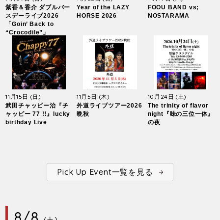
紫香＆香介 ダブルバー
Year of the LAZY
FOOU BAND vs;
スデーライブ2026
HORSE 2026
NOSTARAMA
「Goin’ Back to
“Crocodile”」
11月15日
11月5日
10月24日
(日)
(木)
(土)
武田チャッピー治『チ
外道ライブツアー2026
The trinity of flavor
ャッピー 77 !!』lucky
晩秋
night『味の三位一体』
birthday Live
の夜
Pick Up Event一覧を見る
8/8
(土)