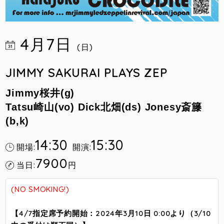
4月7日
(日)
JIMMY SAKURAI PLAYS ZEP
Jimmy桜井(g)
Tatsu崎山(vo) Dick北畑(ds) Jonesy斎籐
(b,k)
14:30
15:30
開場:
開演:
7900
当日:
円
(NO SMOKING!)
【4/7指定席予約開始：2024年3月10日 0:00より（3/10