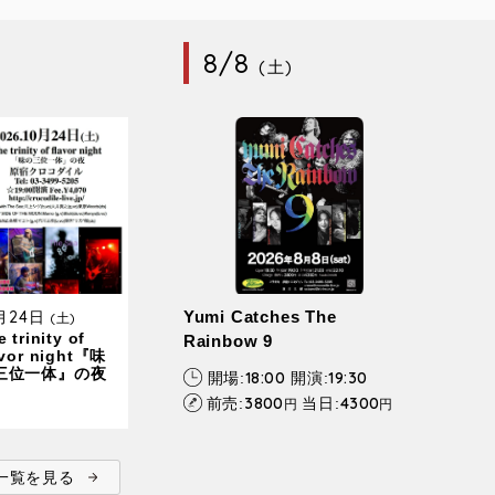
8/8
(土)
0月24日
Yumi Catches The
(土)
 trinity of
Rainbow 9
avor night『味
三位一体』の夜
18:00
19:30
開場:
開演:
3800
4300
前売:
当日:
円
円
ent一覧を見る