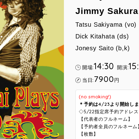
Jimmy Sakura
Tatsu Sakiyama (vo)
Dick Kitahata (ds)
Jonesy Saito (b,k)
14:30
15
開場:
開演:
7900
当日:
円
(no smoking!)
＊予約は4/23より開始し
◇5/22指定席予約アドレ
【代表者のフルネーム】
【予約者全員のフルネーム
【枚数】