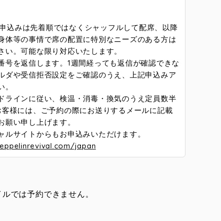
。
お申込みは先着順ではなくシャッフルして配席、以降
身体等の事情で席の配置に特別なニーズのある方は
さい。可能な限り対応いたします。
番号を返信します。1週間経っても返信が確認できな
ルダや受信拒否設定をご確認のうえ、上記申込みア
い。
ドラインに従い、検温・消毒・換気のうえ定員数半
お客様には、ご予約の際にお送りするメールに記載
お願い申し上げます。
フィシャルサイトからもお申込みいただけます。
eppelinrevival.com/japan
イルでは予約できません。