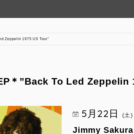
ed Zeppelin 1975 US Tour”
EP＊”Back To Led Zeppelin 
5月22日
(土)
Jimmy Sakura