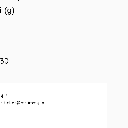
i
(g)
:30
ます！
ス：
ticket@mrjimmy.jp
】