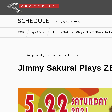
CROCODILE
SCHEDULE
/ スケジュール
TOP
イベント
Jimmy Sakurai Plays ZEP＊”Back To L
Our proudly performance title is :
Jimmy Sakurai Plays Z