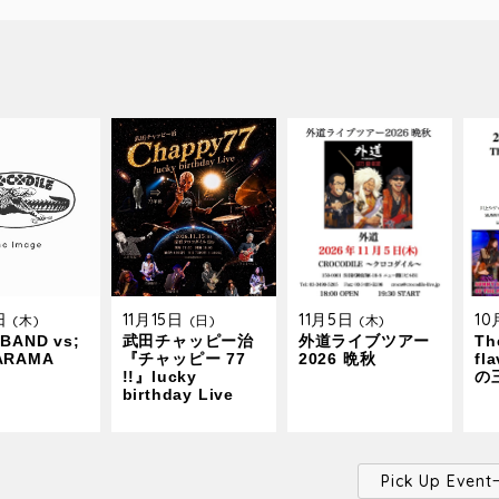
9日
11月15日
11月5日
1
(木)
(日)
(木)
BAND vs;
武田チャッピー治
外道ライブツアー
The
ARAMA
『チャッピー 77
2026 晩秋
fl
!!』lucky
の
birthday Live
Pick Up Ev