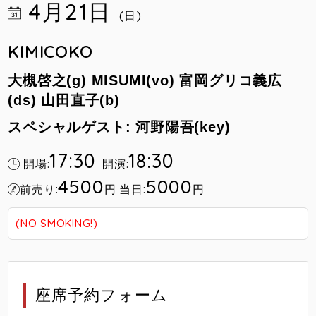
4月21日
(日)
KIMICOKO
大槻啓之(g)
MISUMI(vo)
富岡グリコ義広
(ds)
山田直子(b)
スペシャルゲスト: 河野陽吾(key)
17:30
18:30
開場:
開演:
4500
5000
前売り:
円
当日:
円
(NO SMOKING!)
座席予約フォーム