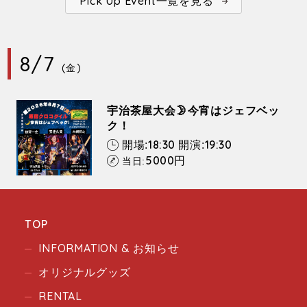
Pick Up Event一覧を見る
8/7
(金)
宇治茶屋大会🌛今宵はジェフベッ
ク！
18:30
19:30
開場:
開演:
5000
円
当日:
TOP
INFORMATION & お知らせ
オリジナルグッズ
RENTAL