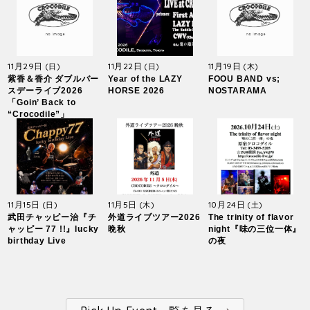
11月29日
11月22日
11月19日
(日)
(日)
(木)
紫香＆香介 ダブルバー
Year of the LAZY
FOOU BAND vs;
スデーライブ2026
HORSE 2026
NOSTARAMA
「Goin’ Back to
“Crocodile”」
11月15日
11月5日
10月24日
(日)
(木)
(土)
武田チャッピー治『チ
外道ライブツアー2026
The trinity of flavor
ャッピー 77 !!』lucky
晩秋
night『味の三位一体』
birthday Live
の夜