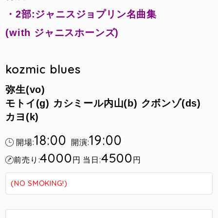
・2部:ジャニスジョプリン名曲集
(with ジャニスホーンズ)
kozmic blues
弥生(vo)
モトイ(g)
カシミール内山(b)
クボンゾ(ds)
カヨ(k)
18:00
19:00
開場:
開演:
4000
4500
前売り:
円
当日:
円
(NO SMOKING!)