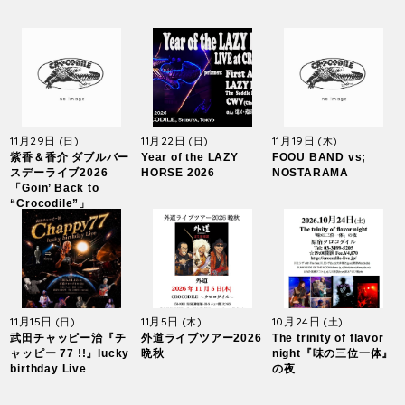
11月29日
11月22日
11月19日
(日)
(日)
(木)
紫香＆香介 ダブルバー
Year of the LAZY
FOOU BAND vs;
スデーライブ2026
HORSE 2026
NOSTARAMA
「Goin’ Back to
“Crocodile”」
11月15日
11月5日
10月24日
(日)
(木)
(土)
武田チャッピー治『チ
外道ライブツアー2026
The trinity of flavor
ャッピー 77 !!』lucky
晩秋
night『味の三位一体』
birthday Live
の夜