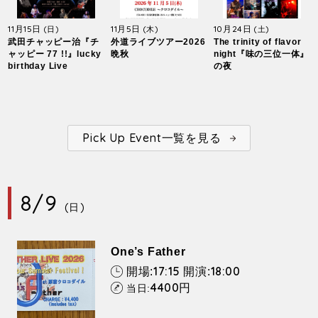
11月15日
11月5日
10月24日
(日)
(木)
(土)
武田チャッピー治『チ
外道ライブツアー2026
The trinity of flavor
ャッピー 77 !!』lucky
晩秋
night『味の三位一体』
birthday Live
の夜
Pick Up Event一覧を見る
8/9
(日)
One’s Father
17:15
18:00
開場:
開演:
4400
円
当日: