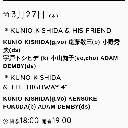
3月27日
(木)
＊KUNIO KISHIDA & HIS FRIEND
KUNIO KISHIDA(g,vo) 遠藤敬三(b) 小野秀
夫(ds)
宇戸トシヒデ (k)
小山知子(vo,cho) ADAM
DEMBY(ds)
＊KUNO KISHIDA
& THE HIGHWAY 41
KUNIO KISHIDA(g,vo) KENSUKE
FUKUDA(b) ADAM DEMBY(ds)
18:00
19:00
開場:
開演: