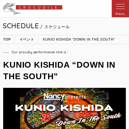
CROCODILE
Menu
SCHEDULE
/ スケジュール
TOP
イベント
KUNIO KISHIDA “DOWN IN THE SOUTH”
Our proudly performance title is :
KUNIO KISHIDA “DOWN IN
THE SOUTH”