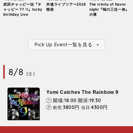
武田チャッピー治『チ
外道ライブツアー2026
The trinity of flavor
ャッピー 77 !!』lucky
晩秋
night『味の三位一体』
birthday Live
の夜
Pick Up Event一覧を見る
8/8
(土)
Yumi Catches The Rainbow 9
18:00
19:30
開場:
開演:
3800
4300
円
円
前売:
当日: