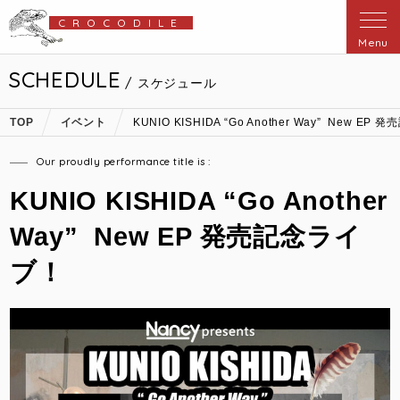
CROCODILE
Menu
SCHEDULE
/ スケジュール
TOP
イベント
KUNIO KISHIDA “Go Another Way” New E
Our proudly performance title is :
KUNIO KISHIDA “Go Another
Way” New EP 発売記念ライ
ブ！