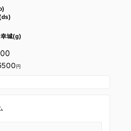
o)
(ds)
谷口幸城(g)
:00
3500
円
ム