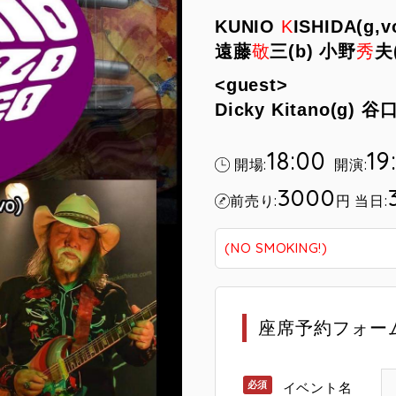
KUNIO
K
ISHIDA(g,v
遠藤
敬
三(b) 小野
秀
夫
<guest>
Dicky Kitano(g) 
18:00
19
開場:
開演:
3000
前売り:
円
当日:
(NO SMOKING!)
座席予約フォー
イベント名