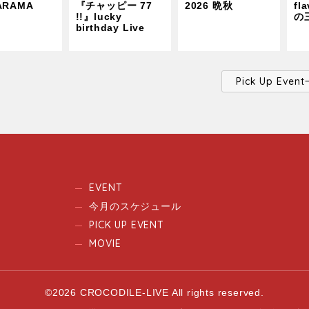
ARAMA
『チャッピー 77
2026 晩秋
fl
!!』lucky
の
birthday Live
Pick Up Ev
EVENT
今月のスケジュール
PICK UP EVENT
MOVIE
©2026 CROCODILE-LIVE All rights reserved.