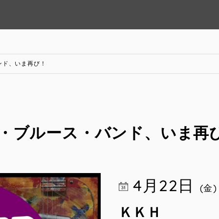
ンド、いま再び！
・ブルース・バンド、いま再
4月22日
(金)
ＫＫＨ