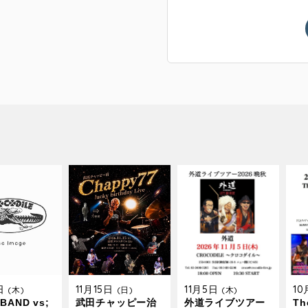
9日
11月15日
11月5日
1
(木)
(日)
(木)
BAND vs;
武田チャッピー治
外道ライブツアー
The