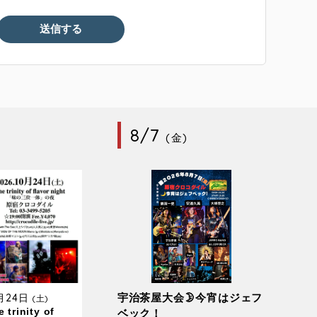
8/7
(金)
0月24日
宇治茶屋大会🌛今宵はジェフ
(土)
 trinity of
ベック！