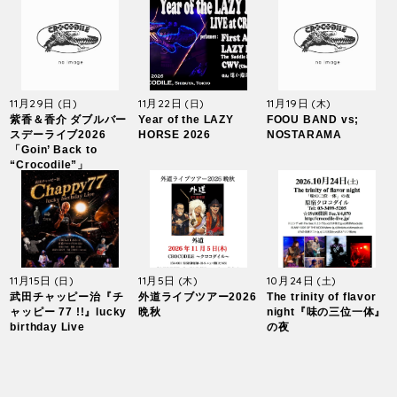
11月29日
11月22日
11月19日
(日)
(日)
(木)
紫香＆香介 ダブルバー
Year of the LAZY
FOOU BAND vs;
スデーライブ2026
HORSE 2026
NOSTARAMA
「Goin’ Back to
“Crocodile”」
11月15日
11月5日
10月24日
(日)
(木)
(土)
武田チャッピー治『チ
外道ライブツアー2026
The trinity of flavor
ャッピー 77 !!』lucky
晩秋
night『味の三位一体』
birthday Live
の夜