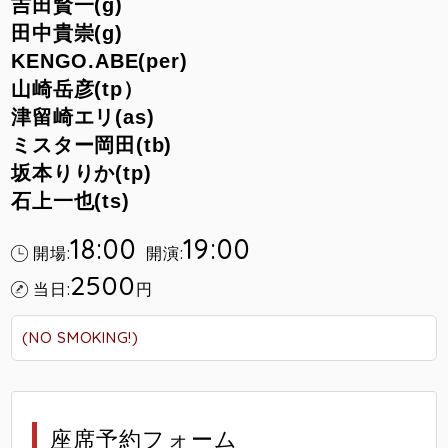
吉田賢一(g)
田中貴崇(g)
KENGO.ABE(per)
山崎岳彦(tp）
津留崎エリ(as)
ミスター岡田(tb)
坂本りりか(tp)
石上一也(ts)
18:00
19:00
開場:
開演:
2500
当日:
円
(NO SMOKING!)
座席予約フォーム