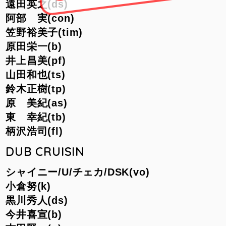
遠田英之(ds)
阿部 実(con)
笠野裕美子(tim)
原田栄一(b)
井上昌美(pf)
山田和也(ts)
鈴木正樹(tp)
原 美紀(as)
東 幸紀(tb)
柄沢浩司(fl)
DUB CRUISIN
シャイニー/
U/
チェカ/
DSK(vo)
小倉努(k)
黒川秀人(ds)
今井喜宣(b)