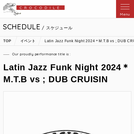
CROCODILE
Menu
SCHEDULE
/ スケジュール
TOP
イベント
Latin Jazz Funk Night 2024＊M.T.B vs ; DUB CR
Our proudly performance title is :
Latin Jazz Funk Night 2024＊
M.T.B vs ; DUB CRUISIN