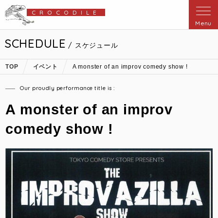
CROCODILE
Menu
SCHEDULE
/ スケジュール
TOP
イベント
A monster of an improv comedy show !
Our proudly performance title is :
A monster of an improv
comedy show !