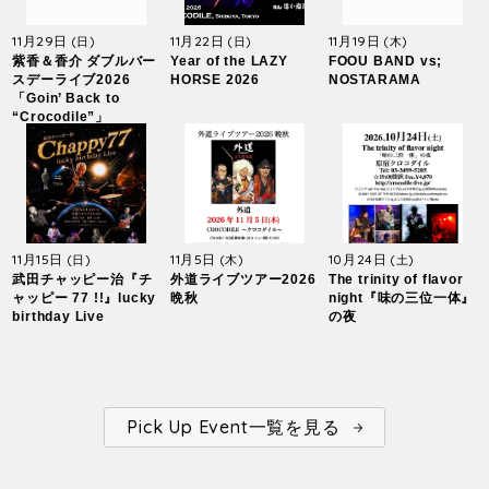
11月29日
11月22日
11月19日
(日)
(日)
(木)
紫香＆香介 ダブルバー
Year of the LAZY
FOOU BAND vs;
スデーライブ2026
HORSE 2026
NOSTARAMA
「Goin’ Back to
“Crocodile”」
11月15日
11月5日
10月24日
(日)
(木)
(土)
武田チャッピー治『チ
外道ライブツアー2026
The trinity of flavor
ャッピー 77 !!』lucky
晩秋
night『味の三位一体』
birthday Live
の夜
Pick Up Event一覧を見る